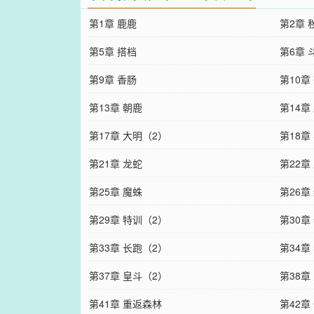
第1章 鹿鹿
第2章 
第5章 搭档
第6章 
第9章 香肠
第10章
第13章 朝鹿
第14章
第17章 大明（2）
第18章
第21章 龙蛇
第22章
第25章 魔蛛
第26章
第29章 特训（2）
第30章
第33章 长跑（2）
第34章
第37章 皇斗（2）
第38章
第41章 重返森林
第42章