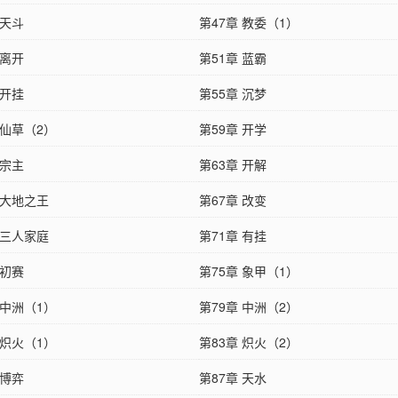
 天斗
第47章 教委（1）
 离开
第51章 蓝霸
 开挂
第55章 沉梦
 仙草（2）
第59章 开学
 宗主
第63章 开解
 大地之王
第67章 改变
 三人家庭
第71章 有挂
 初赛
第75章 象甲（1）
 中洲（1）
第79章 中洲（2）
 炽火（1）
第83章 炽火（2）
 博弈
第87章 天水