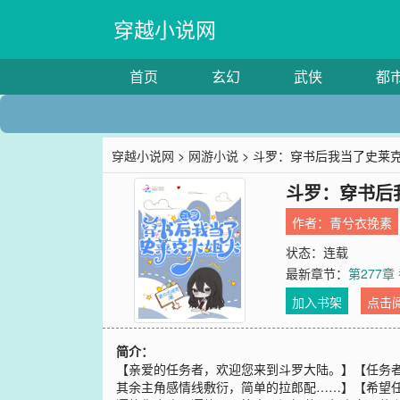
穿越小说网
首页
玄幻
武侠
都
穿越小说网
>
网游小说
> 斗罗：穿书后我当了史莱
斗罗：穿书后
作者：
青兮衣挽素
状态：连载
最新章节：
第277章
加入书架
点击
简介：
【亲爱的任务者，欢迎您来到斗罗大陆。】【任务
其余主角感情线敷衍，简单的拉郎配……】【希望