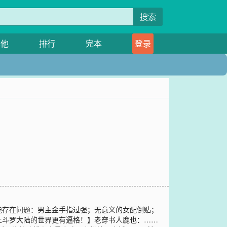
搜索
其他
排行
完本
登录
能存在问题：男主金手指过强；无意义的女配倒贴；
让斗罗大陆的世界更有逼格！】老穿书人鹿也：……