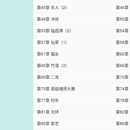
第45章 杀人（2）
第46章
第49章 冲突
第50章
第53章 独孤博（2）
第54章
第57章 仙草（1）
第58章
第61章 猫女
第62章
第65章 竹清（2）
第66章
第69章 二龙
第70章
第73章 高级魂师大赛
第74章
第77章 时年
第78章
第81章 光环
第82章
第85章 茶艺
第86章